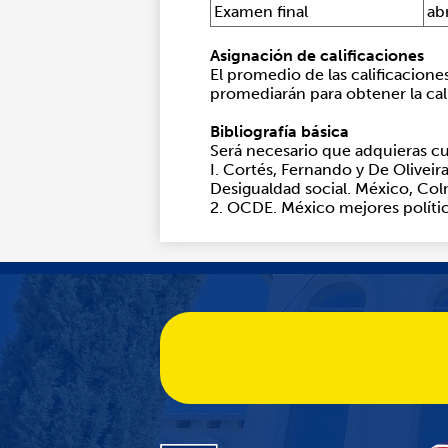
Examen final
ab
Asignación de calificaciones
El promedio de las calificacione
promediarán para obtener la calif
Bibliografía básica
Será necesario que adquieras cua
I. Cortés, Fernando y De Olivei
Desigualdad social. México, Col
2. OCDE. México mejores polític
Yellow
Quicklinks