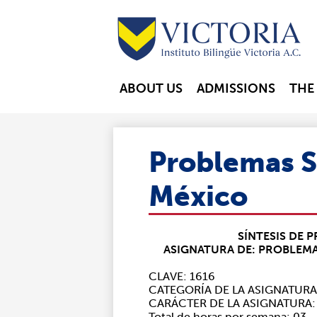
Skip
to
ABOUT US
ADMISSIONS
THE
main
content
Problemas S
México
SÍNTESIS DE
ASIGNATURA DE: PROBLEMA
CLAVE: 1616
CATEGORÍA DE LA ASIGNATURA
CARÁCTER DE LA ASIGNATURA:
Total de horas por semana: 03.