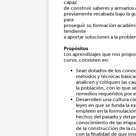
capaz
de construir saberes y armarlos a
previamente recabada bajo la gu
para
proseguir su formación académic
tendiente
a aportar soluciones a la problem
Propósitos
Los aprendizajes que nos propo
curso, consisten en:
Sean dotados de los conoci
métodos y técnicas básica
analicen y critiquen las c
la población; con lo que s
remedios requeridos por e
Desarrollen una cultura cien
leyes en que se funda la ex
empleen en la formulación d
hechos del pasado y del p
conocimiento de las etapas
de la construcción de la c
con la finalidad de que in